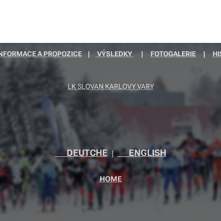
NFORMACE A PROPOZICE
|
VÝSLEDKY
|
FOTOGALERIE
|
HI
LK SLOVAN KARLOVY VARY
🇩🇪DEUTCHE
🇬🇧
ENGLISH
|
HOME