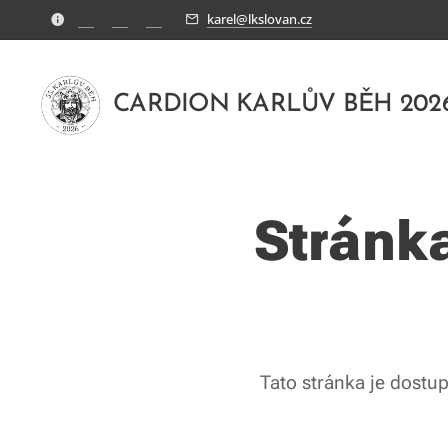
🇨🇿
🇩🇪
🇬🇧
karel@lkslovan.cz
CARDION KARLŮV BĚH 202
Stránk
Tato stránka je dostu