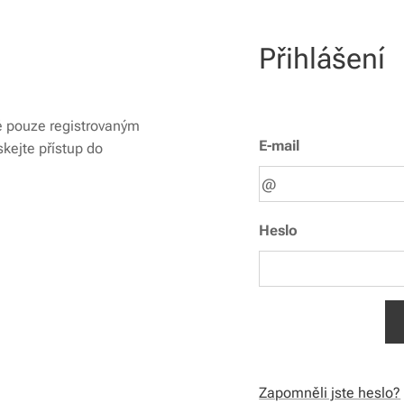
Přihlášení
é pouze registrovaným
E-mail
skejte přístup do
Heslo
Zapomněli jste heslo?