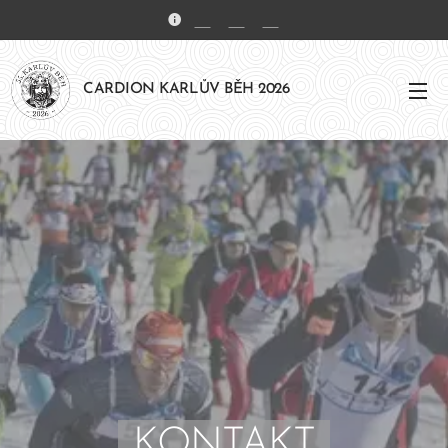
🇨🇿
🇩🇪
🇬🇧
CARDION KARLŮV BĚH 2026
KONTAKT