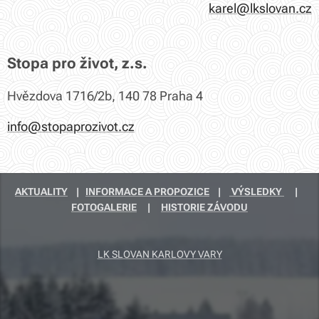
karel@lkslovan.cz
Stopa pro život, z.s.
Hvězdova 1716/2b, 140 78 Praha 4
info@stopaprozivot.cz
AKTUALITY
|
INFORMACE A PROPOZICE
|
VÝSLEDKY
|
FOTOGALERIE
|
HISTORIE ZÁVODU
LK SLOVAN KARLOVY VARY