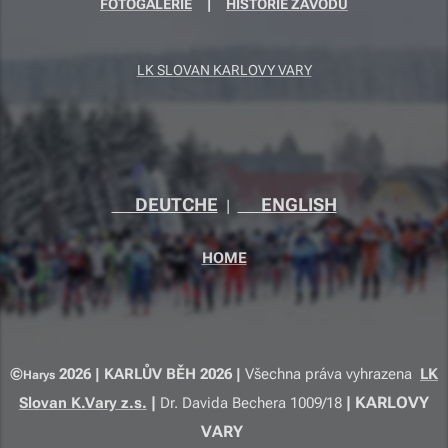
FOTOGALERIE
|
HISTORIE ZÁVODU
LK SLOVAN KARLOVY VARY
🇩🇪DEUTCHE
🇬🇧
ENGLISH
|
HOME
©
2026 | KARLŮV BĚH 2026 |
Všechna práva vyhrazena
LK
Harys
|
|
KARLOVY
Slovan K.Vary z.s.
Dr. Davida Bechera 1009/18
VARY